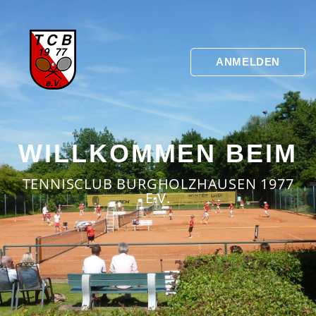
ANMELDEN
WILLKOMMEN BEIM
TENNISCLUB BURGHOLZHAUSEN 1977
E.V.