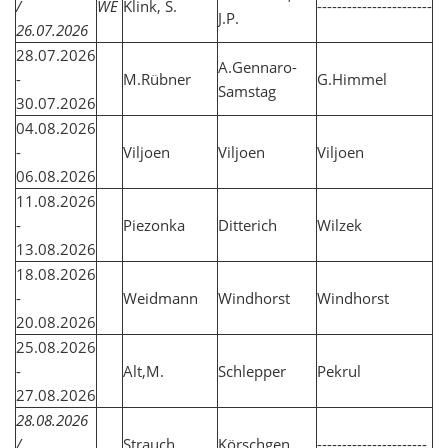
/
WE
Klink, S.
-----------------------
J.P.
26.07.2026
28.07.2026
A.Gennaro-
-
M.Rübner
G.Himmel
Samstag
30.07.2026
04.08.2026
-
Viljoen
Viljoen
Viljoen
06.08.2026
11.08.2026
-
Piezonka
Ditterich
Wilzek
13.08.2026
18.08.2026
-
Weidmann
Windhorst
Windhorst
20.08.2026
25.08.2026
-
Alt,M.
Schlepper
Pekrul
27.08.2026
28.08.2026
/
Strauch
Körschgen
----------------------