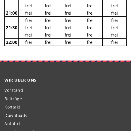
frei
frei
frei
frei
frei
21:00
frei
frei
frei
frei
frei
frei
frei
frei
frei
frei
21:30
frei
frei
frei
frei
frei
frei
frei
frei
frei
frei
22:00
frei
frei
frei
frei
frei
WIR ÜBER UNS
Vorstand
Beiträge
Kontakt
Downloads
Anfahrt